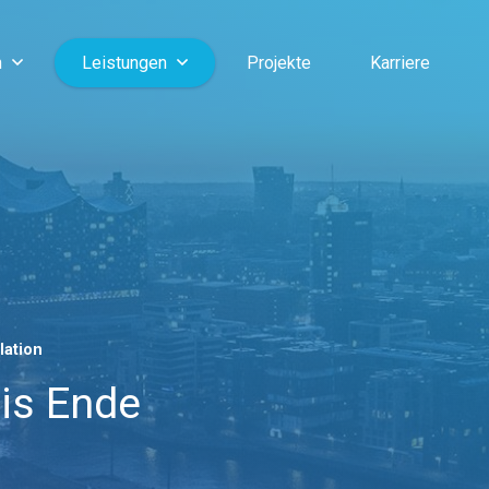
n
Leistungen
Projekte
Karriere
lation
is Ende